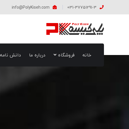
info@PolyKiseh.com
031-37751291-3
خانه
فروشگاه
درباره ما
دانش نامه